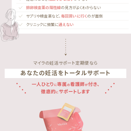
排卵検査薬の陽性線
の見方がよくわからない
サプリや検査薬など、
毎回買いに行く
のが面倒
クリニックに頻繁に
通えない
マイラの妊活サポート定期便なら
あなたの妊活をトータルサポート
一人ひとり
専属
看護師
付き、
に
の
が
徹底的
サポートします
に