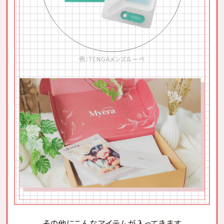
妊娠検査薬を使うタイミング
妊娠検査薬は、hCGというホルモン値が一定以上の数値
にならないと反応しないようにできています。なので、妊
例：TENGAメンズルーペ
娠検査薬を使う目安としては
生理開始予定日から1週間
を過ぎてから。
フライング検査をする場合
フライング検査をしても正確性は薄いので、その場合も適
切なタイミングで再度検査薬を使うようにしましょう。
排卵検査薬は、尿の中のLHホルモンがある一定の数値
を超えると感知し、陽性反応として表示します。このある
一定の数値は各メーカーによって異なり、
感度が高いメ
ーカーほど陽性反応が早く出て、排卵日が近い事を早く
知ることができます。
その他にこんなアイテムが入ってきます