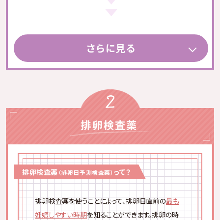
葉酸だけじゃない
大事なのは
さらに見る
妊娠のために必要な栄養素を
バランスよく摂ること
妊娠のためにも、将来の赤ちゃんのためにも、まずは普
段の食事から意識してバランスよく栄養を摂っていくこと
が大事です。
大切な時期に栄養不足にならないためにも、不足しがち
な鉄分やビタミンなどの栄養素は、サプリメントで効率よ
く取り入れて
排卵検査薬
って？
（排卵日予測検査薬）
マイラの定期便でお届けする
排卵検査薬を使うことによって、排卵日直前の
最も
葉酸サプリは
妊娠しやすい時期
を知ることができます。排卵の時