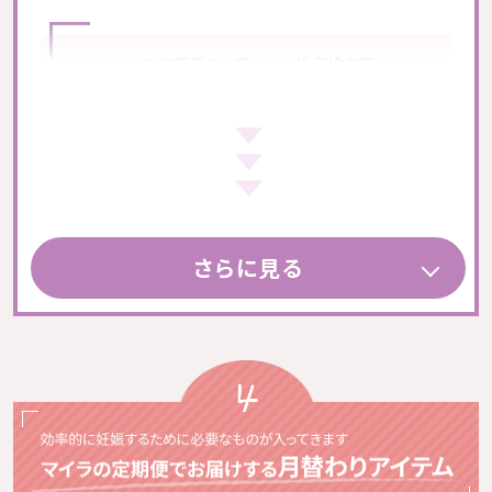
認事項をチャットにてお送りさせていただいております。
参照：
高い
ロート製薬
アクラス製薬
マイラの定期便でお届けする排卵検査薬は
体内での吸収率が
安心の日本製
約1分で判定できる
1種類2パターン
から
ご選択いただけます。
排卵検査薬の使い方
モノグルタミン酸型
(サプリに含まれる葉酸)
さらに見る
ロート製薬
（
1本入り
or
2本入
）
食事に含まれる葉酸とサプリに含まれる葉酸では
吸
収率に大きな差
があります！
※必要のない月は０本をご選択いただくことも可能です。
※どれを選んでも月額の金額は変わりません。
参照：
葉酸はサプリで効率よく摂ろう
ロート製薬