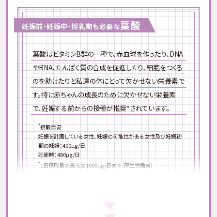
葉酸
妊娠前・妊娠中・授乳期も必要な
葉酸はビタミンB群の一種で、赤血球を作ったり、DNA
やRNA、たんぱく質の合成を促進したり、細胞をつくる
のを助けたりと私達の体にとって欠かせない栄養素で
す。特に赤ちゃんの成長のために欠かせない栄養素
で、妊娠する前からの接種が推奨*されています。
*
摂取目安
妊娠を計画している女性、妊娠の可能性がある女性及び妊娠初
期の妊婦：400µg/日
妊娠時：480µg/日
*
1日摂取量の最大は1000µg/日まで（厚生労働省）