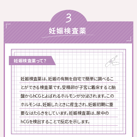
ご選択いただけます。
知っておくべきポイント
ロート製薬
（
7本入り
or
12本入
）
葉酸の種類
検査薬感度：30mlU/mL
葉酸は2種類に分けられます
妊娠検査薬って？
アクラス製薬
低い
体内での吸収率が
（
5本入り
or
10本入
）
妊娠検査薬は、妊娠の有無を自宅で簡単に調べるこ
検査薬感度：40mlU/mL
とができる検査薬です。受精卵が子宮に着床すると胎
盤からhCGとよばれるホルモンが分泌されます。この
ホルモンは、妊娠したときに産生され、妊娠初期に重
※必要のない月は０本をご選択いただくことも可能です。
ポリグルタミン酸型
要なはたらきをしています。妊娠検査薬は、尿中の
※どれを選んでも月額の金額は変わりません。
hCGを検出することで反応を示します。
(食事に含まれる葉酸)
※第一類医薬品に分類されるため、薬剤師からの説明、指導を
受ける必要があります。マイラでは、ご購入前に薬剤師からの確