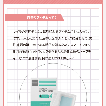
葉酸は水に溶けやすく、光と熱に弱いもの。食品から摂る場合
1.
尿をかける
は水洗いや加熱で成分が壊れてしまうためうまく吸収できま
せん。また食品から摂取した葉酸のうち体内で利用できるの
2.
数分待つ
は50%程度といわれています。
月替りアイテムって？
※メーカーにより、分数が異なります。
厚生労働省も、葉酸は食事からよりもサプリメントでの摂取を
妊娠検査薬の使い方
推奨しています。
3.
判定結果を見る
マイラの定期便には、毎月替わるアイテムが１つ入ってい
ます。一人ひとりの妊活の状況やタイミングに合わせて、男
1.
尿をかける
マイラなら！
性妊活の第一歩である精子を知るためのスマートフォン
2.
約1分待つ
判定結果が上手くわからない時も、いつでもあな
用精子観察キットや、カラダをあたためるためのハーブテ
た専属の看護師にLINEで相談できるよ
3.
判定結果を見る
ィーなどが届きます。何が届くかはお楽しみ！
知っておくべきポイント
知っておくべきポイント
排卵検査薬の「感度」