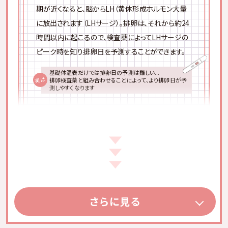
期が近くなると、脳からLH（黄体形成ホルモン大量
妊娠前〜出産後の
に放出されます（LHサージ）。排卵は、それから約24
授乳期まで飲める安心設計
時間以内に起こるので、検査薬によってLHサージの
ピーク時を知り排卵日を予測することができます。
基礎体温表だけでは排卵日の予測は難しい...
実は
排卵検査薬と組み合わせることによって、より排卵日が予
測しやすくなります
マイラの定期便でお届けする排卵検査薬は
安心の日本製
葉酸を中心
女性に嬉しい成分
に、
が
まとめて摂れる
1本1本しっかりとした作りで使いやすい
さらに見る
参照：
FANCL
2種類4パターン
の検査薬から